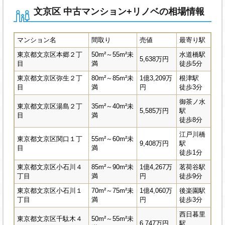
文京区 中古マンション+リノベの相場情報
マンション名
間取り
売値
最寄り駅
東京都文京区本郷２丁
50m²～55m²未
水道橋駅
5,638万円
目
満
徒歩5分
東京都文京区弥生２丁
80m²～85m²未
1億3,209万
根津駅
目
満
円
徒歩3分
御茶ノ水
東京都文京区湯島２丁
35m²～40m²未
5,585万円
駅
目
満
徒歩8分
江戸川橋
東京都文京区関口１丁
55m²～60m²未
9,408万円
駅
目
満
徒歩1分
東京都文京区小石川４
85m²～90m²未
1億4,267万
茗荷谷駅
丁目
満
円
徒歩9分
東京都文京区小石川１
70m²～75m²未
1億4,060万
後楽園駅
丁目
満
円
徒歩3分
西日暮里
東京都文京区千駄木４
50m²～55m²未
6,747万円
駅