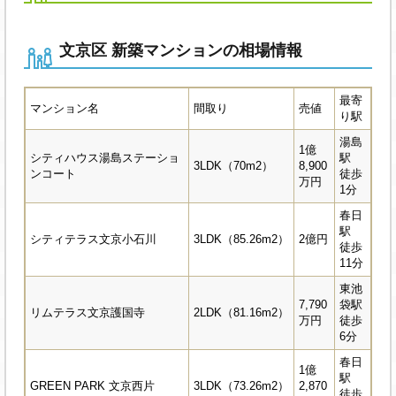
文京区 新築マンションの相場情報
最寄
マンション名
間取り
売値
り駅
湯島
1億
シティハウス湯島ステーショ
駅
3LDK（70m2）
8,900
ンコート
徒歩
万円
1分
春日
駅
シティテラス文京小石川
3LDK（85.26m2）
2億円
徒歩
11分
東池
7,790
袋駅
リムテラス文京護国寺
2LDK（81.16m2）
万円
徒歩
6分
春日
1億
駅
GREEN PARK 文京西片
3LDK（73.26m2）
2,870
徒歩