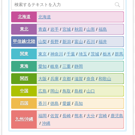
北海道
北海道
東北
青森
岩手
宮城
秋田
山形
福島
甲信越/北陸
山梨
長野
新潟
富山
石川
福井
関東
東京
神奈川
千葉
埼玉
茨城
栃木
群馬
東海
愛知
岐阜
三重
静岡
関西
大阪
兵庫
京都
滋賀
奈良
和歌山
中国
広島
岡山
鳥取
島根
山口
四国
香川
徳島
愛媛
高知
福岡
佐賀
長崎
熊本
大分
宮崎
鹿児島
九州/沖縄
沖縄