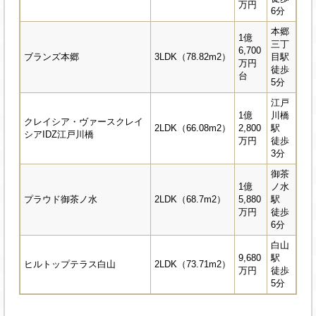
万円
6分
本郷
1億
三丁
6,700
ブランズ本郷
3LDK（78.82m2）
目駅
万円
徒歩
台
5分
江戸
1億
川橋
クレイシア・ヴァースクレイ
2LDK（66.08m2）
2,800
駅
シアIDZ江戸川橋
万円
徒歩
3分
御茶
1億
ノ水
プラウド御茶ノ水
2LDK（68.7m2）
5,880
駅
万円
徒歩
6分
白山
9,680
駅
ヒルトップテラス白山
2LDK（73.71m2）
万円
徒歩
5分