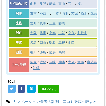
甲信越/北陸
山梨
長野
新潟
富山
石川
福井
関東
東京
神奈川
千葉
埼玉
茨城
栃木
群馬
東海
愛知
岐阜
三重
静岡
関西
大阪
兵庫
京都
滋賀
奈良
和歌山
中国
広島
岡山
鳥取
島根
山口
四国
香川
徳島
愛媛
高知
福岡
佐賀
長崎
熊本
大分
宮崎
鹿児島
九州/沖縄
沖縄
[ad1]
B!
LINEへ送る
-
リノベーション業者の評判・口コミ徹底比較まと