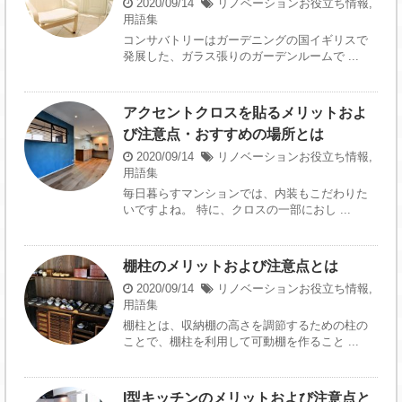
2020/09/14
リノベーションお役立ち情報
,
用語集
コンサバトリーはガーデニングの国イギリスで
発展した、ガラス張りのガーデンルームで ...
アクセントクロスを貼るメリットおよ
び注意点・おすすめの場所とは
2020/09/14
リノベーションお役立ち情報
,
用語集
毎日暮らすマンションでは、内装もこだわりた
いですよね。 特に、クロスの一部におし ...
棚柱のメリットおよび注意点とは
2020/09/14
リノベーションお役立ち情報
,
用語集
棚柱とは、収納棚の高さを調節するための柱の
ことで、棚柱を利用して可動棚を作ること ...
I型キッチンのメリットおよび注意点と