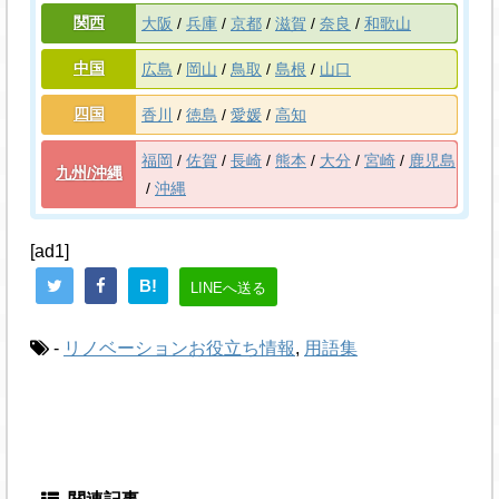
関西
大阪
兵庫
京都
滋賀
奈良
和歌山
中国
広島
岡山
鳥取
島根
山口
四国
香川
徳島
愛媛
高知
福岡
佐賀
長崎
熊本
大分
宮崎
鹿児島
九州/沖縄
沖縄
[ad1]
B!
LINEへ送る
-
リノベーションお役立ち情報
,
用語集