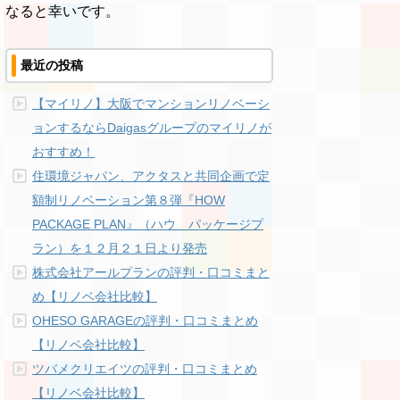
なると幸いです。
最近の投稿
【マイリノ】大阪でマンションリノベーシ
ョンするならDaigasグループのマイリノが
おすすめ！
住環境ジャパン、アクタスと共同企画で定
額制リノベーション第８弾『HOW
PACKAGE PLAN』（ハウ パッケージプ
ラン）を１２月２１日より発売
株式会社アールプランの評判・口コミまと
め【リノベ会社比較】
OHESO GARAGEの評判・口コミまとめ
【リノベ会社比較】
ツバメクリエイツの評判・口コミまとめ
【リノベ会社比較】