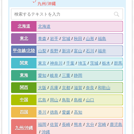
北海道
北海道
東北
青森
岩手
宮城
秋田
山形
福島
甲信越/北陸
山梨
長野
新潟
富山
石川
福井
関東
東京
神奈川
千葉
埼玉
茨城
栃木
群馬
東海
愛知
岐阜
三重
静岡
関西
大阪
兵庫
京都
滋賀
奈良
和歌山
中国
広島
岡山
鳥取
島根
山口
四国
香川
徳島
愛媛
高知
福岡
佐賀
長崎
熊本
大分
宮崎
鹿児島
九州/沖縄
沖縄