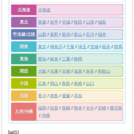
北海道
北海道
東北
青森
岩手
宮城
秋田
山形
福島
甲信越/北陸
山梨
長野
新潟
富山
石川
福井
関東
東京
神奈川
千葉
埼玉
茨城
栃木
群馬
東海
愛知
岐阜
三重
静岡
関西
大阪
兵庫
京都
滋賀
奈良
和歌山
中国
広島
岡山
鳥取
島根
山口
四国
香川
徳島
愛媛
高知
福岡
佐賀
長崎
熊本
大分
宮崎
鹿児島
九州/沖縄
沖縄
[ad1]