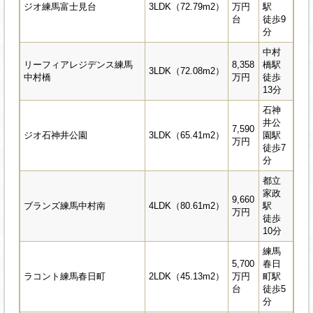
ジオ練馬富士見台
3LDK（72.79m2）
万円
駅
台
徒歩9
分
中村
リーフィアレジデンス練馬
8,358
橋駅
3LDK（72.08m2）
中村橋
万円
徒歩
13分
石神
井公
7,590
ジオ石神井公園
3LDK（65.41m2）
園駅
万円
徒歩7
分
都立
家政
9,660
ブランズ練馬中村南
4LDK（80.61m2）
駅
万円
徒歩
10分
練馬
5,700
春日
ラコント練馬春日町
2LDK（45.13m2）
万円
町駅
台
徒歩5
分