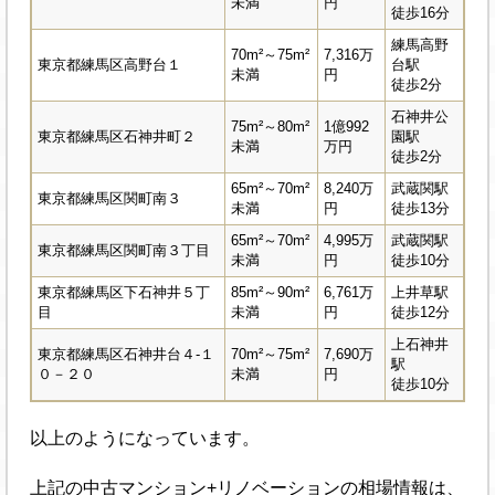
未満
円
徒歩16分
練馬高野
70m²～75m²
7,316万
東京都練馬区高野台１
台駅
未満
円
徒歩2分
石神井公
75m²～80m²
1億992
東京都練馬区石神井町２
園駅
未満
万円
徒歩2分
65m²～70m²
8,240万
武蔵関駅
東京都練馬区関町南３
未満
円
徒歩13分
65m²～70m²
4,995万
武蔵関駅
東京都練馬区関町南３丁目
未満
円
徒歩10分
東京都練馬区下石神井５丁
85m²～90m²
6,761万
上井草駅
目
未満
円
徒歩12分
上石神井
東京都練馬区石神井台４-１
70m²～75m²
7,690万
駅
０－２０
未満
円
徒歩10分
以上のようになっています。
上記の中古マンション+リノベーションの相場情報は、