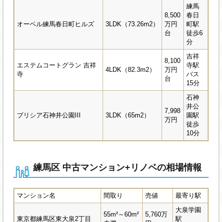
練馬
8,500
春日
オーベル練馬春日町ヒルズ
3LDK（73.26m2）
万円
町駅
台
徒歩6
分
吉祥
8,100
エステムコートグラン 吉祥
寺駅
4LDK（82.3m2）
万円
寺
バス
台
15分
石神
井公
7,998
ブリシア石神井公園III
3LDK（65m2）
園駅
万円
徒歩
10分
練馬区 中古マンション+リノベの相場情報
マンション名
間取り
売値
最寄り駅
大泉学園
55m²～60m²
5,760万
東京都練馬区東大泉2丁目
駅