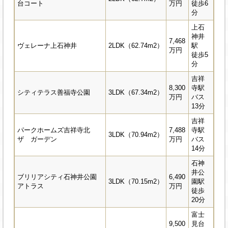
台コート
万円
徒歩6
分
上石
神井
7,468
ヴェレーナ上石神井
2LDK（62.74m2）
駅
万円
徒歩5
分
吉祥
8,300
寺駅
シティテラス善福寺公園
3LDK（67.34m2）
万円
バス
13分
吉祥
パークホームズ吉祥寺北
7,488
寺駅
3LDK（70.94m2）
ザ ガーデン
万円
バス
14分
石神
井公
ブリリアシティ石神井公園
6,490
3LDK（70.15m2）
園駅
アトラス
万円
徒歩
20分
富士
9,500
見台