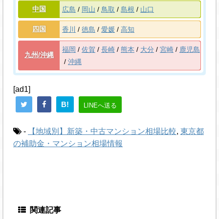
中国
広島
岡山
鳥取
島根
山口
四国
香川
徳島
愛媛
高知
福岡
佐賀
長崎
熊本
大分
宮崎
鹿児島
九州/沖縄
沖縄
[ad1]
B!
LINEへ送る
-
【地域別】新築・中古マンション相場比較
,
東京都
の補助金・マンション相場情報
関連記事