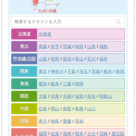
北海道
北海道
東北
青森
岩手
宮城
秋田
山形
福島
甲信越/北陸
山梨
長野
新潟
富山
石川
福井
関東
東京
神奈川
千葉
埼玉
茨城
栃木
群馬
東海
愛知
岐阜
三重
静岡
関西
大阪
兵庫
京都
滋賀
奈良
和歌山
中国
広島
岡山
鳥取
島根
山口
四国
香川
徳島
愛媛
高知
福岡
佐賀
長崎
熊本
大分
宮崎
鹿児島