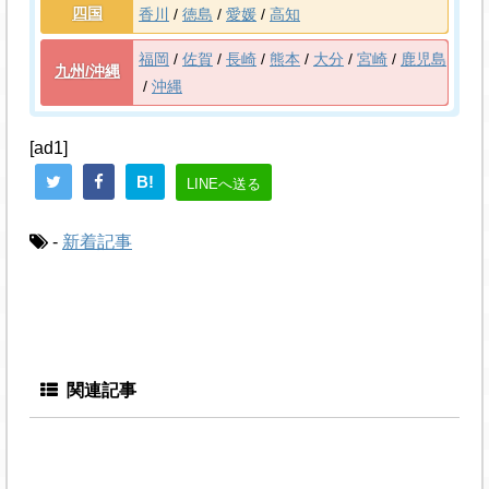
四国
香川
徳島
愛媛
高知
福岡
佐賀
長崎
熊本
大分
宮崎
鹿児島
九州/沖縄
沖縄
[ad1]
B!
LINEへ送る
-
新着記事
関連記事