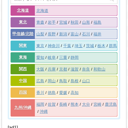
北海道
北海道
東北
青森
岩手
宮城
秋田
山形
福島
甲信越/北陸
山梨
長野
新潟
富山
石川
福井
関東
東京
神奈川
千葉
埼玉
茨城
栃木
群馬
東海
愛知
岐阜
三重
静岡
関西
大阪
兵庫
京都
滋賀
奈良
和歌山
中国
広島
岡山
鳥取
島根
山口
四国
香川
徳島
愛媛
高知
福岡
佐賀
長崎
熊本
大分
宮崎
鹿児島
九州/沖縄
沖縄
[ad1]