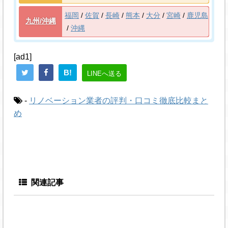
福岡
佐賀
長崎
熊本
大分
宮崎
鹿児島
九州/沖縄
沖縄
[ad1]
B!
LINEへ送る
-
リノベーション業者の評判・口コミ徹底比較まと
め
関連記事