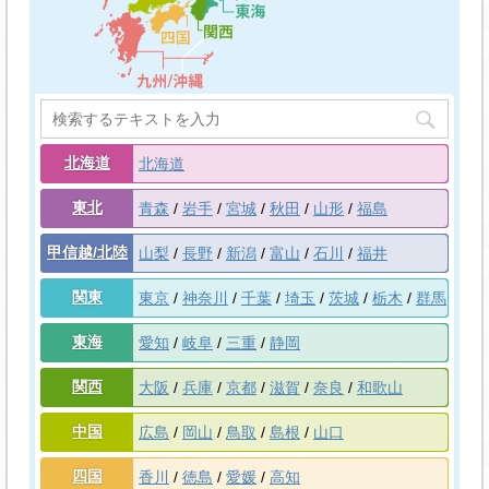
北海道
北海道
東北
青森
岩手
宮城
秋田
山形
福島
甲信越/北陸
山梨
長野
新潟
富山
石川
福井
関東
東京
神奈川
千葉
埼玉
茨城
栃木
群馬
東海
愛知
岐阜
三重
静岡
関西
大阪
兵庫
京都
滋賀
奈良
和歌山
中国
広島
岡山
鳥取
島根
山口
四国
香川
徳島
愛媛
高知