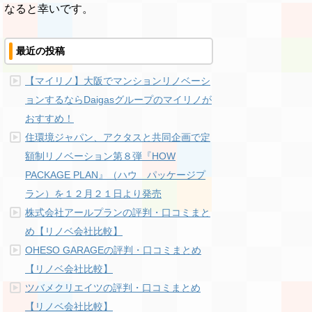
なると幸いです。
最近の投稿
【マイリノ】大阪でマンションリノベーシ
ョンするならDaigasグループのマイリノが
おすすめ！
住環境ジャパン、アクタスと共同企画で定
額制リノベーション第８弾『HOW
PACKAGE PLAN』（ハウ パッケージプ
ラン）を１２月２１日より発売
株式会社アールプランの評判・口コミまと
め【リノベ会社比較】
OHESO GARAGEの評判・口コミまとめ
【リノベ会社比較】
ツバメクリエイツの評判・口コミまとめ
【リノベ会社比較】